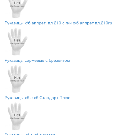
Рукавицы х/б аппрет. пл 210 с п/н х/б аппрет пл.210гр
Рукавицы саржевые с брезентом
Рукавицы хб с хб Стандарт Плюс
Рукавицы хб с хб суровая