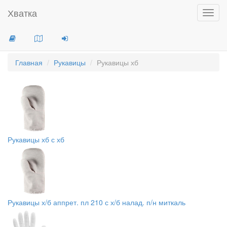
Хватка
Toggl
navig
Главная
Рукавицы
Рукавицы хб
Рукавицы хб с хб
Рукавицы х/б аппрет. пл 210 с х/б налад. п/н миткаль