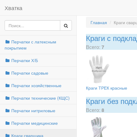
Хватка
Главная
Краги свар
Краги с подкл
Перчатки с латексным
Всего:
7
покрытием
Перчатки Х/Б
Перчатки садовые
Перчатки хозяйственные
Краги ТРЕК красные
Перчатки технические (КЩС)
Краги без под
Всего:
8
Перчатки нитриловые
Перчатки медицинские
Краги сварщика