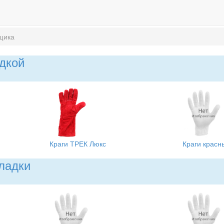
щика
адкой
Краги ТРЕК Люкс
Краги красн
кладки