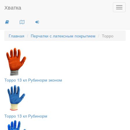
Хватка
Toggl
navig
Главная
Перчатки с латексным покрытием
Торро
Торро 13 кл Рубинорм эконом
Торро 13 кл Рубинорм